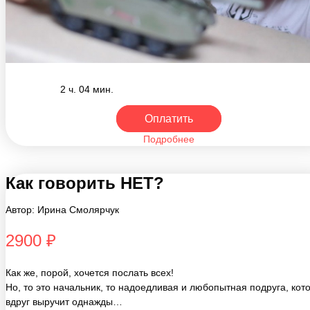
2 ч. 04 мин.
Оплатить
Подробнее
Как говорить НЕТ?
Автор: Ирина Смолярчук
2900 ₽
Как же, порой, хочется послать всех!
Но, то это начальник, то надоедливая и любопытная подруга, кот
вдруг выручит однажды…
А может и ребенок родной бесит, да и супруг раздражает и хочетс
прокричать слово «НЕТ», чтобы все делал сам!