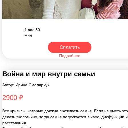
1 час 30
мин
Оплатить
Подробнее
Война и мир внутри семьи
Автор: Ирина Смолярчук
2900 ₽
Все кризисы, которые должна проживать семья. Если не уметь это
делать экологично, тогда семья погружается в хаос, дисфункции и
расставания.
Бесценный вебинар, созданный по материалам работы величайш
психоаналитиков и педагогов: Дональда Винникота, Роберта Немо